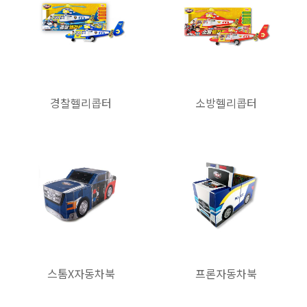
경찰헬리콥터
소방헬리콥터
스톰X자동차북
프론자동차북