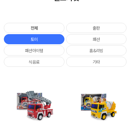
전체
출판
토이
패션
패션아이템
홈&리빙
식음료
기타