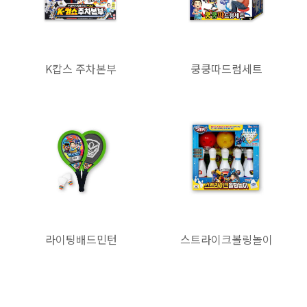
K캅스 주차본부
쿵쿵따드럼세트
라이팅배드민턴
스트라이크볼링놀이