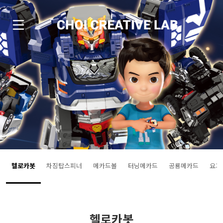
헬로카봇
차징탑스피너
메카드볼
터닝메카드
공룡메카드
요괴
헬로카봇