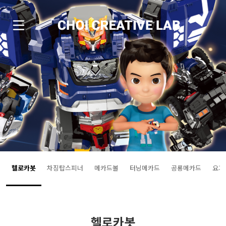
헬로카봇
차징탑스피너
메카드볼
터닝메카드
공룡메카드
요괴
헬로카봇