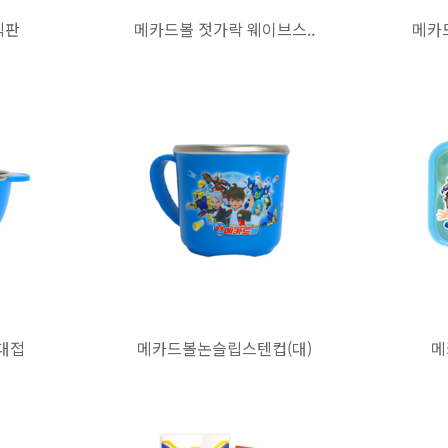
식판
메카드볼 젓가락 웨이브스..
메카
대접
메카드볼논슬립스텐컵(대)
메