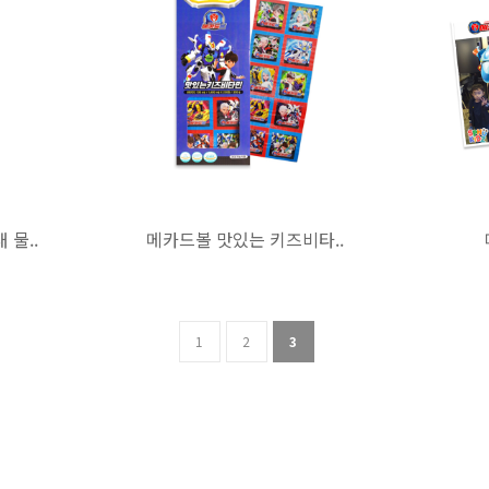
물..
메카드볼 맛있는 키즈비타..
1
2
3