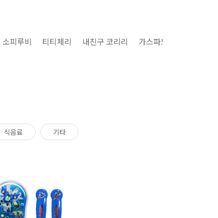
소피루비
티티체리
내친구 코리리
가스파드와 리사
구마
식음료
기타