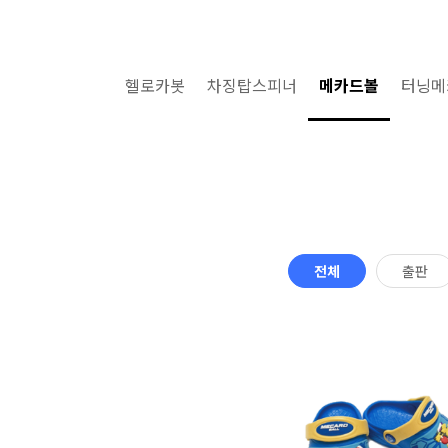
헬로카봇
차징탑스피너
메카드볼
터닝메
전체
출판