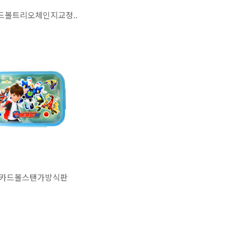
드볼트리오체인지교정..
카드볼스탠가방식판