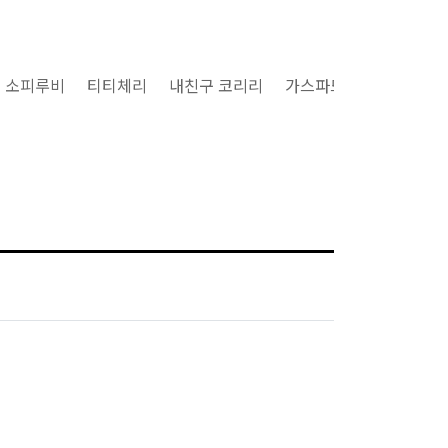
소피루비
티티체리
내친구 코리리
가스파드와 리사
구마