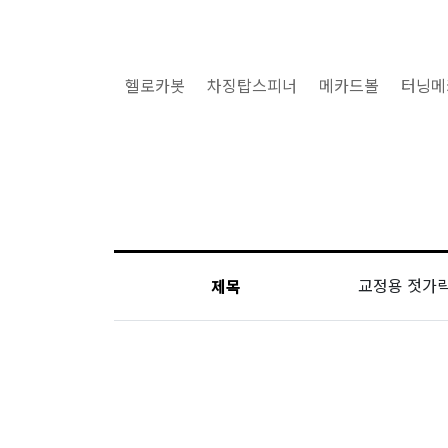
헬로카봇
차징탑스피너
메카드볼
터닝메
교정용 젓가락
제목