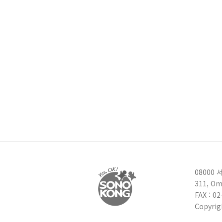
08000
311, Om
FAX : 0
Copyrig