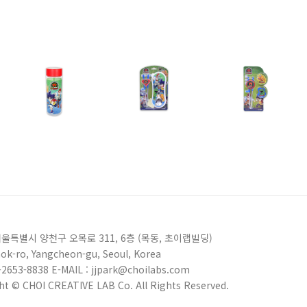
 서울특별시 양천구 오목로 311, 6층 (목동, 초이랩빌딩)
ok-ro, Yangcheon-gu, Seoul, Korea
2-2653-8838 E-MAIL : jjpark@choilabs.com
ht © CHOI CREATIVE LAB Co. All Rights Reserved.