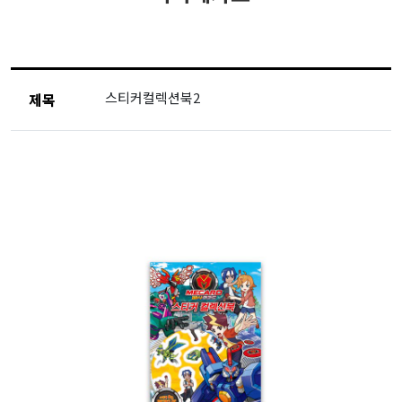
스티커컬렉션북2
제목