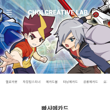
헬로카봇
차징탑스피너
메카드볼
터닝메카드
공룡메카드
요괴
빠샤메카드