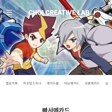
헬로카봇
차징탑스피너
메카드볼
터닝메카드
공룡메카드
요괴
빠샤메카드