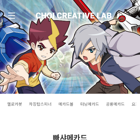
헬로카봇
차징탑스피너
메카드볼
터닝메카드
공룡메카드
요괴
빠샤메카드