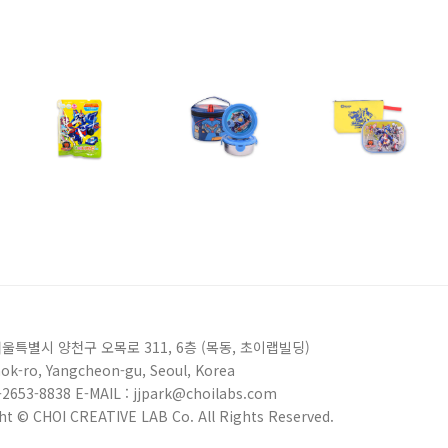
 서울특별시 양천구 오목로 311, 6층 (목동, 초이랩빌딩)
ok-ro, Yangcheon-gu, Seoul, Korea
2-2653-8838 E-MAIL : jjpark@choilabs.com
ht © CHOI CREATIVE LAB Co. All Rights Reserved.