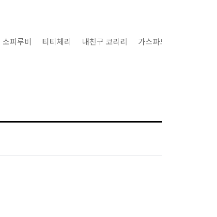
소피루비
티티체리
내친구 코리리
가스파드와 리사
구마