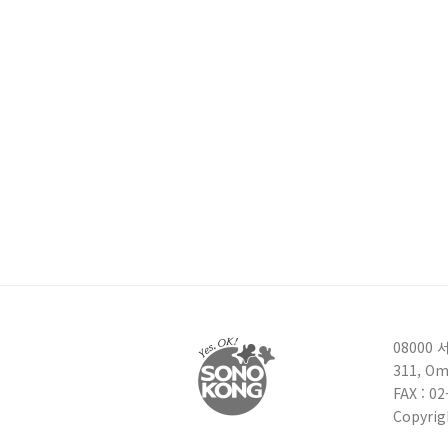
08000
311, Om
FAX : 0
Copyrig