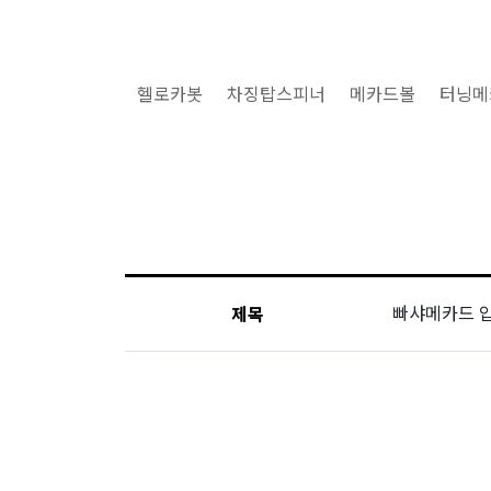
헬로카봇
차징탑스피너
메카드볼
터닝메
빠샤메카드 
제목