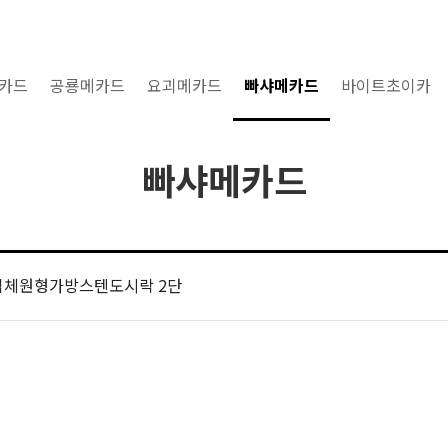
카드
공룡메카드
요괴메카드
빠샤메카드
바이트초이카
빠샤메카드
입체원형가방스텐도시락 2단