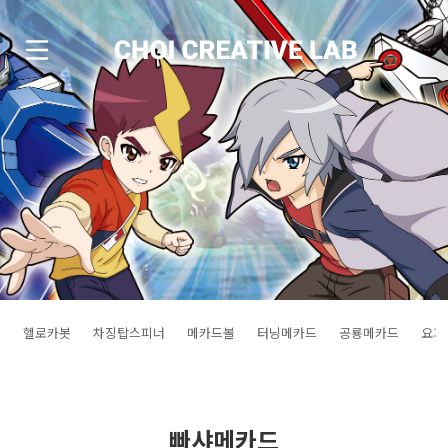
헬로카봇
차징탑스피너
메카드볼
터닝메카드
공룡메카드
요괴
빠샤메카드