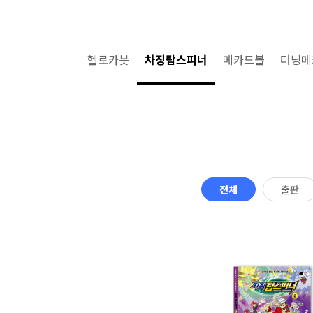
헬로카봇
차징탑스피너
메카드볼
터닝메
전체
출판