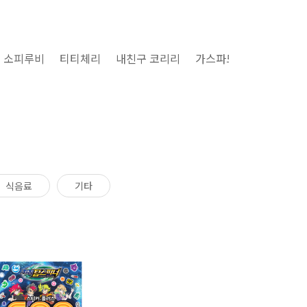
소피루비
티티체리
내친구 코리리
가스파드와 리사
구마
식음료
기타