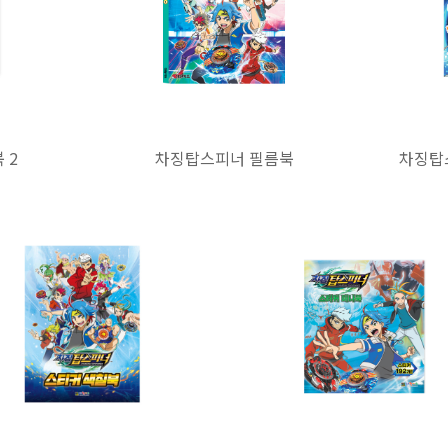
 2
차징탑스피너 필름북
차징탑